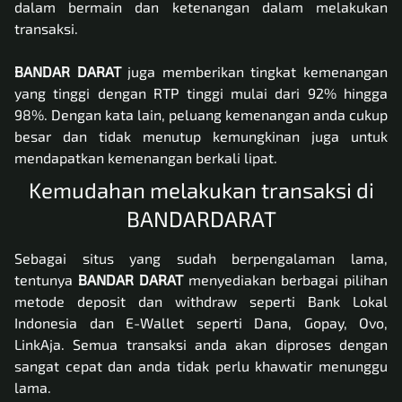
dalam bermain dan ketenangan dalam melakukan
transaksi.
BANDAR DARAT
juga memberikan tingkat kemenangan
yang tinggi dengan RTP tinggi mulai dari 92% hingga
98%. Dengan kata lain, peluang kemenangan anda cukup
besar dan tidak menutup kemungkinan juga untuk
mendapatkan kemenangan berkali lipat.
Kemudahan melakukan transaksi di
BANDARDARAT
Sebagai situs yang sudah berpengalaman lama,
tentunya
BANDAR DARAT
menyediakan berbagai pilihan
metode deposit dan withdraw seperti Bank Lokal
Indonesia dan E-Wallet seperti Dana, Gopay, Ovo,
LinkAja. Semua transaksi anda akan diproses dengan
sangat cepat dan anda tidak perlu khawatir menunggu
lama.