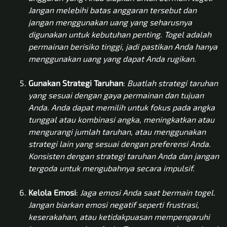
Jangan melebihi batas anggaran tersebut dan
jangan menggunakan uang yang seharusnya
digunakan untuk kebutuhan penting. Togel adalah
permainan berisiko tinggi, jadi pastikan Anda hanya
menggunakan uang yang dapat Anda rugikan.
Gunakan Strategi Taruhan
:
Buatlah strategi taruhan
yang sesuai dengan gaya permainan dan tujuan
Anda. Anda dapat memilih untuk fokus pada angka
tunggal atau kombinasi angka, meningkatkan atau
mengurangi jumlah taruhan, atau menggunakan
strategi lain yang sesuai dengan preferensi Anda.
Konsisten dengan strategi taruhan Anda dan jangan
tergoda untuk mengubahnya secara impulsif.
Kelola Emosi
:
Jaga emosi Anda saat bermain togel.
Jangan biarkan emosi negatif seperti frustrasi,
keserakahan, atau ketidakpuasan mempengaruhi