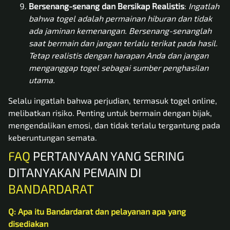
Bersenang-senang dan Bersikap Realistis
:
Ingatlah
bahwa togel adalah permainan hiburan dan tidak
ada jaminan kemenangan. Bersenang-senanglah
saat bermain dan jangan terlalu terikat pada hasil.
Tetap realistis dengan harapan Anda dan jangan
menganggap togel sebagai sumber penghasilan
utama.
Selalu ingatlah bahwa perjudian, termasuk togel online,
melibatkan risiko. Penting untuk bermain dengan bijak,
mengendalikan emosi, dan tidak terlalu tergantung pada
keberuntungan semata.
FAQ
PERTANYAAN YANG SERING
DITANYAKAN PEMAIN DI
BANDARDARAT
Q:
Apa itu Bandardarat dan pelayanan apa yang
disediakan