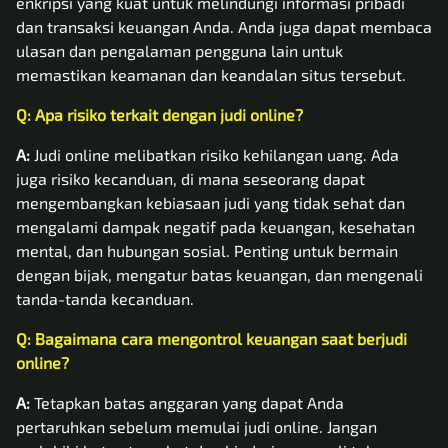
enkripsi yang kuat untuk melindungi informasi pribadi
dan transaksi keuangan Anda. Anda juga dapat membaca
ulasan dan pengalaman pengguna lain untuk
memastikan keamanan dan keandalan situs tersebut.
Q:
Apa risiko terkait dengan judi online?
A:
Judi online melibatkan risiko kehilangan uang. Ada
juga risiko kecanduan, di mana seseorang dapat
mengembangkan kebiasaan judi yang tidak sehat dan
mengalami dampak negatif pada keuangan, kesehatan
mental, dan hubungan sosial. Penting untuk bermain
dengan bijak, mengatur batas keuangan, dan mengenali
tanda-tanda kecanduan.
Q:
Bagaimana cara mengontrol keuangan saat berjudi
online?
A:
Tetapkan batas anggaran yang dapat Anda
pertaruhkan sebelum memulai judi online. Jangan