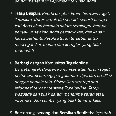
dalam mengambil keputusan taruhan Anda.
Tetap Disiplin
:
Patuhi disiplin dalam bermain togel.
Tetapkan aturan untuk diri sendiri, seperti berapa
kali Anda akan bermain dalam seminggu, berapa
banyak yang akan Anda pertaruhkan, dan kapan
harus berhenti. Patuhi aturan tersebut untuk
mencegah kecanduan dan kerugian yang tidak
terkendali.
Berbagi dengan Komunitas Togelonline
:
Bergabunglah dengan komunitas atau forum togel
online untuk berbagi pengalaman, tips, dan prediksi
dengan pemain lain. Diskusikan strategi dan
informasi terbaru tentang Togelonline. Tetap
waspada dan bijak dalam menerima saran atau
informasi dari sumber yang tidak terverifikasi.
Bersenang-senang dan Bersikap Realistis
:
Ingatlah