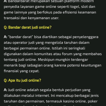
A:
Bandardarat merupakan sebuah platform modern
penyedia layanan game online seperti togel, slot dan
game lainnya yang berfokus pada efisiensi keamanan
transaksi dan kenyamanan user.
Q:
Bandar darat judi online?
A:
“bandar darat” bisa diartikan sebagai penyelenggara
atau operator judi yang mengelola taruhan dalam
berbagai permainan online. Istilah ini seringkali
digunakan dalam komunitas atau forum yang membahas
tentang judi online. Meskipun mungkin terdengar
menarik bagi sebagian orang karena potensi keuntungan
finansial yang cepat.
Q:
Apa itu judi online?
A:
Judi online adalah segala bentuk perjudian yang
dilakukan melalui internet. Ini mencakup berbagai jenis
taruhan dan permainan, termasuk kasino online, poker